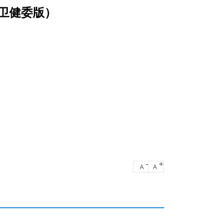
卫健委版）
-
+
A
A